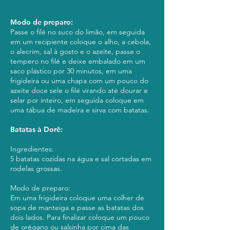
Modo de preparo:
Passe o filé no suco do limão, em seguida
em um recipiente coloque o alho, a cebola,
o alecrim, sal à gosto e o azeite, passe o
tempero no filé e deixe embalado em um
saco plástico por 30 minutos, em uma
frigideira ou uma chapa com um pouco do
azeite doce sele o filé virando até dourar e
selar por inteiro, em seguida coloque em
uma tábua de madeira e sirva com batatas.
Batatas à Dorê:
Ingredientes:
5 batatas cozidas na água e sal cortadas em
rodelas grossas.
Modo de preparo:
Em uma frigideira coloque uma colher de
sopa de manteiga e passe as batatas dos
dois lados. Para finalizar coloque um pouco
de orégano ou salsinha por cima das