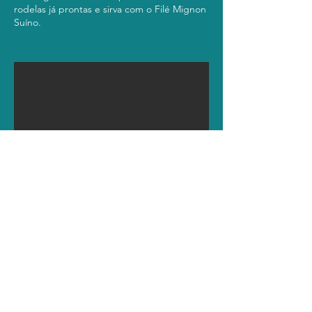
rodelas já prontas e sirva com o Filé Mignon
Suíno.