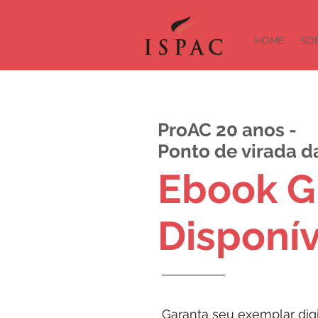
HOME
SOB
ProAC 20 anos -
Ponto de virada da
Ebook G
Disponív
Garanta seu exemplar digi