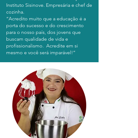
Instituto Sisinove. Empresária e chef de
cozinha.
“Acredito muito que a educação é a
porta do sucesso e do crescimento
para o nosso país, dos jovens que
buscam qualidade de vida e
profissionalismo. Acredite em si
mesmo e você será imparável!”